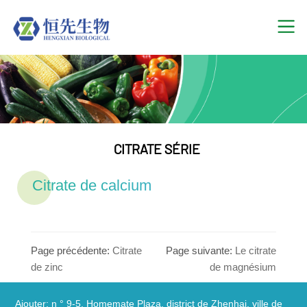
CITRATE SÉRIE
Citrate de calcium
Page précédente:
Citrate
Page suivante:
Le citrate
de zinc
de magnésium
Ajouter: n ° 9-5, Homemate Plaza, district de Zhenhai, ville de