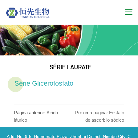
SÉRIE LAURATE
Série Glicerofosfato
Página anterior:
Ácido
Próxima página:
Fosfato
láurico
de ascorbilo sódico
Add: No. 9-5, Homemate Plaza, Zhenhai District, Ningbo City, C