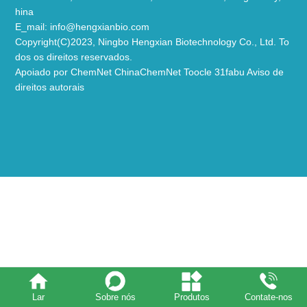
hina
E_mail:
info@hengxianbio.com
Copyright(C)2023,
Ningbo Hengxian Biotechnology Co., Ltd.
To
dos os direitos reservados.
Apoiado por
ChemNet
ChinaChemNet
Toocle
31fabu
Aviso de
direitos autorais
Lar
Sobre nós
Produtos
Contate-nos