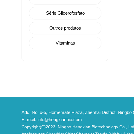
Série Glicerofosfato
Outros produtos
Vitaminas
Add: No. 9-5, Homemate Plaza, Zhenhai District, Ningbo C
E_mail:
info@hengxianbio.com
Copyright(C)2023,
Ningbo Hengxian Biotechnology Co., Ltd
Apoiado por
ChemNet
ChinaChemNet
Toocle
31fabu
Aviso 