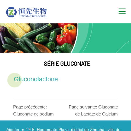
SÉRIE GLUCONATE
Gluconolactone
Page précédente:
Page suivante:
Gluconate
Gluconate de sodium
de Lactate de Calcium
Ajouter: n ° 9-5, Homemate Plaza, district de Zhenhai, ville de