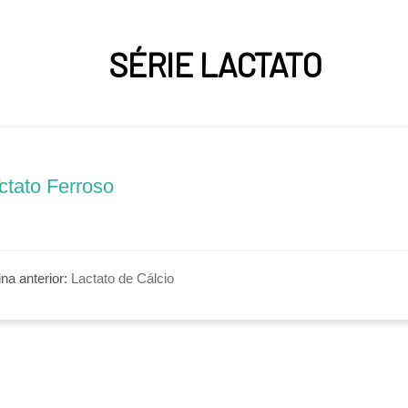
SÉRIE LACTATO
ctato Ferroso
na anterior:
Lactato de Cálcio