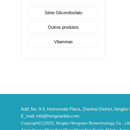
Série Glicerofosfato
Outros produtos
Vitaminas
Add: No. 9-5, Homemate Plaza, Zhenhai District, Ningbo C
E_mail:
info@hengxianbio.com
Copyright(C)2023,
Ningbo Hengxian Biotechnology Co., Ltd
Apoiado por
ChemNet
ChinaChemNet
Toocle
31fabu
Aviso 