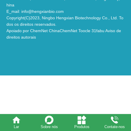
hina
E_mail:
info@hengxianbio.com
Copyright(C)2023,
Ningbo Hengxian Biotechnology Co., Ltd.
To
dos os direitos reservados.
Apoiado por
ChemNet
ChinaChemNet
Toocle
31fabu
Aviso de
direitos autorais
Lar
Sobre nós
Produtos
Contate-nos