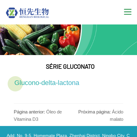
SÉRIE GLUCONATO
Glucono-delta-lactona
Página anterior:
Óleo de
Próxima página:
Ácido
Vitamina D3
malato
Add: No. 9-5, Homemate Plaza, Zhenhai District, Ningbo City, C