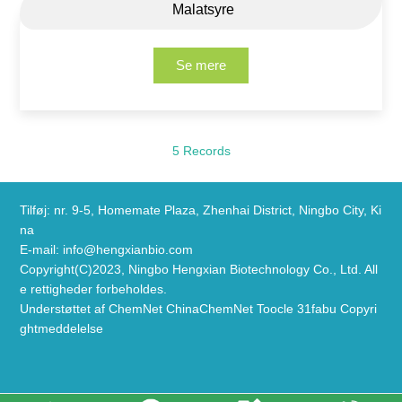
Malatsyre
Se mere
5 Records
Tilføj: nr. 9-5, Homemate Plaza, Zhenhai District, Ningbo City, Ki
na
E-mail:
info@hengxianbio.com
Copyright(C)2023,
Ningbo Hengxian Biotechnology Co., Ltd.
All
e rettigheder forbeholdes.
Understøttet af
ChemNet
ChinaChemNet
Toocle
31fabu
Copyri
ghtmeddelelse